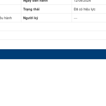
Ngày ban hành
12/08/2024
Trạng thái
Đã có hiệu lực
iều hành
Người ký
---