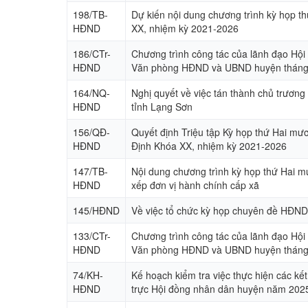
198/TB-
Dự kiến nội dung chương trình kỳ họp 
HĐND
XX, nhiệm kỳ 2021-2026
186/CTr-
Chương trình công tác của lãnh đạo Hộ
HĐND
Văn phòng HĐND và UBND huyện tháng
164/NQ-
Nghị quyết về việc tán thành chủ trương
HĐND
tỉnh Lạng Sơn
156/QĐ-
Quyết định Triệu tập Kỳ họp thứ Hai mư
HĐND
Định Khóa XX, nhiệm kỳ 2021-2026
147/TB-
Nội dung chương trình kỳ họp thứ Hai 
HĐND
xếp đơn vị hành chính cấp xã
145/HĐND
Về việc tổ chức kỳ họp chuyên đề HĐND x
133/CTr-
Chương trình công tác của lãnh đạo Hộ
HĐND
Văn phòng HĐND và UBND huyện tháng
74/KH-
Kế hoạch kiểm tra việc thực hiện các kết 
HĐND
trực Hội đồng nhân dân huyện năm 202