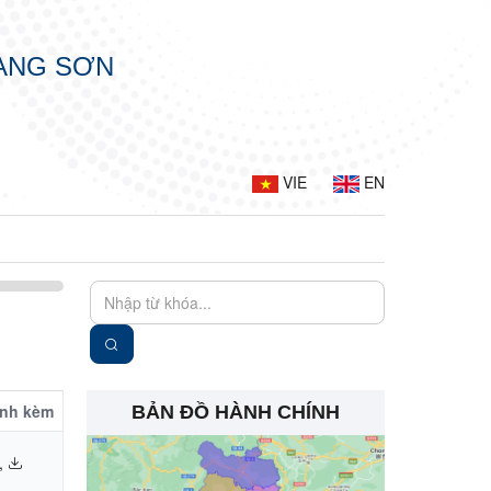
LẠNG SƠN
VIE
EN
ính kèm
BẢN ĐỒ HÀNH CHÍNH
,