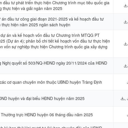
 đầu tư phát triển thực hiện Chương trình mục tiêu quốc gia
g thực hiện và giải ngân năm 2025
 án đầu tư công giai đoạn 2021-2025 và kế hoạch đầu tư
ốn thực hiện năm 2025 ngân sách huyện
c dự án và kế hoạch vốn đầu tư Chương trình MTQG PT
Dự án 4); phân bổ chi tiết kế hoạch vốn đầu tư thực hiện
ồn vốn sự nghiệp thực hiện Chương trình quốc gia xây dựng
ung Nghị quyết số 503/NQ-HĐND ngày 20/11/2024 của HĐND
lại các cơ quan chuyên môn thuộc UBND huyện Tràng Định
HĐND huyện và đại biểu HĐND huyện năm 2025
,
 họp Thường trực HĐND huyện 06 tháng đầu năm 2025
nh kỳ họp thứ Hai mươi tư (kỳ họp chuyên đề) của HĐND