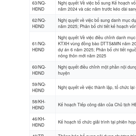
63/NQ-
Nghị quyết Về việc bổ sung Kế hoạch vốn
HĐND
năm 2024 và các năm trước kéo dài san
62/NQ-
Nghị quyết về việc bổ sung danh mục dự
HĐND
năm 2025; Phân bổ chi tiết kế hoạch v
Nghị quyết Về việc điều chỉnh danh mụ
61/NQ-
KTXH vùng đồng bào DTTS&MN năm 2025 (
HĐND
dự án 6 năm 2025; Phân bổ chi tiết ngu
nông thôn mới năm 2025
60/NQ-
Nghị quyết điều chỉnh một phần nội d
HĐND
huyện
59/NQ-
Nghị quyết về việc thành lập, tổ chức 
HĐND
58/KH-
Kế hoạch Tiếp công dân của Chủ tịch 
HĐND
46/KH-
Kế hoạch tổ chức giải trình tại phiên
HĐND
40/TB-
Thông báo bổ sung nội dung chương trì