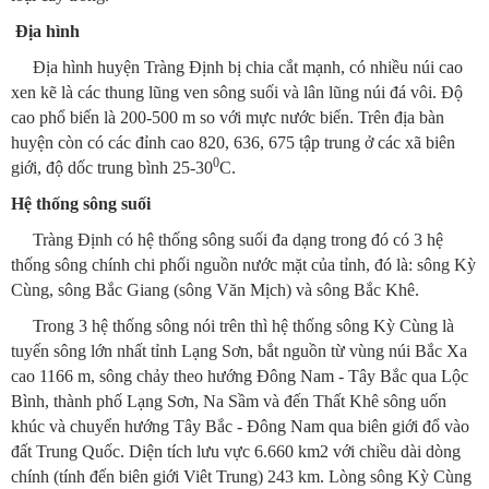
Địa hình
Địa hình huyện Tràng Định bị chia cắt mạnh, có nhiều núi cao
xen kẽ là các thung lũng ven sông suối và lân lũng núi đá vôi. Độ
cao phổ biến là 200-500 m so với mực nước biển. Trên địa bàn
huyện còn có các đỉnh cao 820, 636, 675 tập trung ở các xã biên
0
giới, độ dốc trung bình 25-30
C.
Hệ thống sông suối
Tràng Định có hệ thống sông suối đa dạng trong đó có 3 hệ
thống sông chính chi phối nguồn nước mặt của tỉnh, đó là: sông Kỳ
Cùng, sông Bắc Giang (sông Văn Mịch) và sông Bắc Khê.
Trong 3 hệ thống sông nói trên thì hệ thống sông Kỳ Cùng là
tuyến sông lớn nhất tỉnh Lạng Sơn, bắt nguồn từ vùng núi Bắc Xa
cao 1166 m, sông chảy theo hướng Đông Nam - Tây Bắc qua Lộc
Bình, thành phố Lạng Sơn, Na Sầm và đến Thất Khê sông uốn
khúc và chuyển hướng Tây Bắc - Đông Nam qua biên giới đổ vào
đất Trung Quốc. Diện tích lưu vực 6.660 km2 với chiều dài dòng
chính (tính đến biên giới Viêt Trung) 243 km. Lòng sông Kỳ Cùng