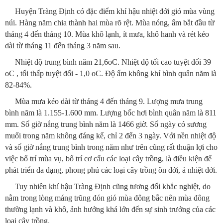
Huyện Tràng Định có đặc điểm khí hậu nhiệt đới gió mùa vùng
núi. Hàng năm chia thành hai mùa rõ rệt. Mùa nóng, ẩm bắt đầu từ
tháng 4 đến tháng 10. Mùa khô lạnh, ít mưa, khô hanh và rét kéo
dài từ tháng 11 đến tháng 3 năm sau.
Nhiệt độ trung bình năm 21,6oC. Nhiệt độ tối cao tuyệt đối 39
oC , tối thấp tuyệt đối - 1,0 oC. Độ ẩm không khí bình quân năm là
82-84%.
Mùa mưa kéo dài từ tháng 4 đến tháng 9. Lượng mưa trung
bình năm là 1.155-1.600 mm. Lượng bốc hơi bình quân năm là 811
mm. Số giờ nắng trung bình năm là 1466 giờ. Số ngày có sương
muối trong năm không đáng kể, chỉ 2 đến 3 ngày. Với nền nhiệt độ
và số giờ nắng trung bình trong năm như trên cũng rất thuận lợi cho
việc bố trí mùa vụ, bố trí cơ cấu các loại cây trồng, là điều kiện để
phát triển đa dạng, phong phú các loại cây trồng ôn đới, á nhiệt đới.
Tuy nhiên khí hậu Tràng Định cũng tương đối khắc nghiệt, do
nằm trong lòng máng trũng đón gió mùa đông bắc nên mùa đông
thường lạnh và khô, ảnh hưởng khá lớn đến sự sinh trưởng của các
loại cây trồng.