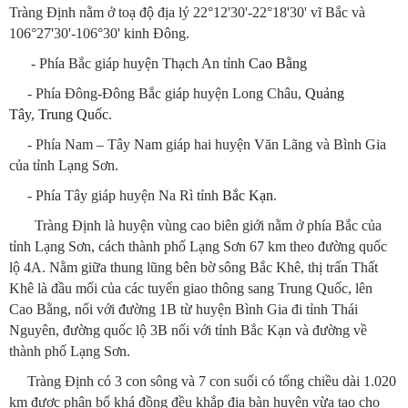
Tràng Định nằm ở toạ độ địa lý 22°12'30'-22°18'30' vĩ Bắc và
106°27'30'-106°30' kinh Đông.
- Phía Bắc giáp huyện Thạch An tỉnh
Cao Bằng
- Phía Đông-Đông Bắc giáp huyện Long Châu,
Quảng
Tây
,
Trung Quốc
.
- Phía Nam – Tây Nam giáp hai huyện Văn Lãng và Bình Gia
của tỉnh Lạng Sơn.
- Phía Tây giáp huyện Na Rì tỉnh
Bắc Kạn
.
Tràng Định là huyện vùng cao biên giới nằm ở phía Bắc của
tỉnh Lạng Sơn, cách thành phố Lạng Sơn 67 km theo đường quốc
lộ 4A. Nằm giữa thung lũng bên bờ sông Bắc Khê, thị trấn Thất
Khê là đầu mối của các tuyến giao thông sang Trung Quốc, lên
Cao Bằng, nối với đường 1B từ huyện Bình Gia đi tỉnh Thái
Nguyên, đường quốc lộ 3B nối với tỉnh Bắc Kạn và đường về
thành phố Lạng Sơn.
Tràng Định có 3 con sông và 7 con suối có tổng chiều dài 1.020
km được phân bổ khá đồng đều khắp địa bàn huyện vừa tạo cho