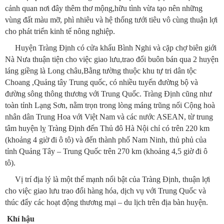
cảnh quan nơi đây thêm thơ mộng,hữu tình vừa tạo nên những
vùng đất màu mỡ, phì nhiêu và hệ thống tưới tiêu vô cùng thuận lợi
cho phát triển kinh tế nông nghiệp.
Huyện Tràng Định có cửa khẩu Bình Nghi và cặp chợ biên giới
Nà Nưa thuận tiện cho việc giao lưu,trao đổi buôn bán qua 2 huyện
láng giềng là Long châu,Bằng tường thuộc khu tự tri dân tộc
Choang ,Quảng tây Trung quốc, có nhiều tuyến đường bộ và
đường sông thông thương với Trung Quốc. Tràng Định cũng như
toàn tỉnh Lạng Sơn, nằm trọn trong lòng máng trũng nối Cộng hoà
nhân dân Trung Hoa với Việt Nam và các nước ASEAN, từ trung
tâm huyện lỵ Tràng Định đến Thủ đô Hà Nội chỉ có trên 220 km
(khoảng 4 giờ đi ô tô) và đến thành phố Nam Ninh, thủ phủ của
tỉnh Quảng Tây – Trung Quốc trên 270 km (khoảng 4,5 giờ đi ô
tô).
Vị trí địa lý là một thế mạnh nổi bật của Tràng Định, thuận lợi
cho việc giao lưu trao đổi hàng hóa, dịch vụ với Trung Quốc và
thúc đẩy các hoạt động thương mại – du lịch trên địa bàn huyện.
Khí hậu