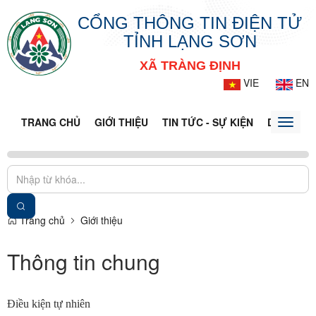
CỔNG THÔNG TIN ĐIỆN TỬ
TỈNH LẠNG SƠN
XÃ TRÀNG ĐỊNH
VIE
EN
TRANG CHỦ
GIỚI THIỆU
TIN TỨC - SỰ KIỆN
DỊCH VỤ 
Toggle
naviga
Trang chủ
Giới thiệu
Thông tin chung
Điều kiện tự nhiên