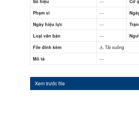
Số hiệu
---
Cơ 
Phạm vi
---
Ngà
Ngày hiệu lực
---
Trạn
Loại văn bản
---
Ngư
File đính kèm
Tải xuống
Mô tả
---
Xem trước file