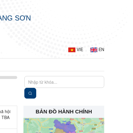
LẠNG SƠN
VIE
EN
xã hội
BẢN ĐỒ HÀNH CHÍNH
u TBA