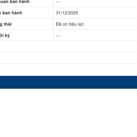
quan ban hành
---
y ban hành
31/12/2025
g thái
Đã có hiệu lực
ời ký
---