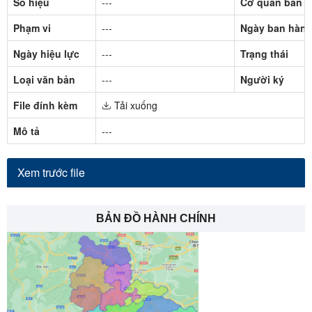
Số hiệu
---
Cơ quan ban 
Phạm vi
---
Ngày ban hàn
Ngày hiệu lực
---
Trạng thái
Loại văn bản
---
Người ký
File đính kèm
Tải xuống
Mô tả
---
Xem trước file
BẢN ĐỒ HÀNH CHÍNH