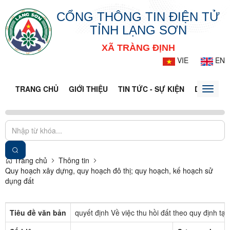
CỔNG THÔNG TIN ĐIỆN TỬ
TỈNH LẠNG SƠN
XÃ TRÀNG ĐỊNH
VIE
EN
TRANG CHỦ
GIỚI THIỆU
TIN TỨC - SỰ KIỆN
DỊCH VỤ 
Toggle
naviga
Trang chủ
Thông tin
Quy hoạch xây dựng, quy hoạch đô thị; quy hoạch, kế hoạch sử
dụng đất
Tiêu đề văn bản
quyết định Về việc thu hồi đất theo quy định tạ