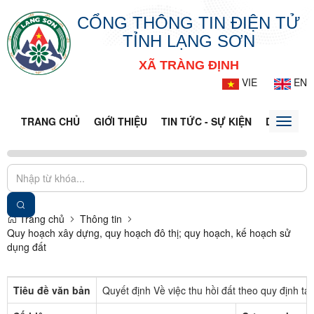
CỔNG THÔNG TIN ĐIỆN TỬ
TỈNH LẠNG SƠN
XÃ TRÀNG ĐỊNH
VIE
EN
TRANG CHỦ
GIỚI THIỆU
TIN TỨC - SỰ KIỆN
DỊCH VỤ 
Toggle
naviga
Trang chủ
Thông tin
Quy hoạch xây dựng, quy hoạch đô thị; quy hoạch, kế hoạch sử
dụng đất
Tiêu đề văn bản
Quyết định Về việc thu hồi đất theo quy định tạ