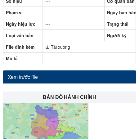
Số hiệu
---
Cơ quan ban 
Phạm vi
---
Ngày ban hàn
Ngày hiệu lực
---
Trạng thái
Loại văn bản
---
Người ký
File đính kèm
Tải xuống
Mô tả
---
Xem trước file
BẢN ĐỒ HÀNH CHÍNH