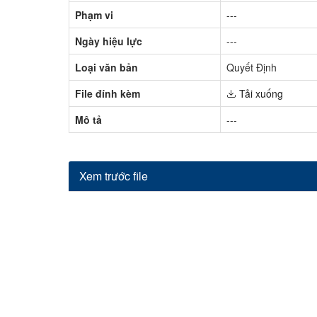
Phạm vi
---
Ngày hiệu lực
---
Loại văn bản
Quyết Định
File đính kèm
Tải xuống
Mô tả
---
Xem trước file