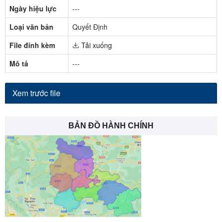
Ngày hiệu lực
---
Loại văn bản
Quyết Định
File đính kèm
Tải xuống
Mô tả
---
Xem trước file
BẢN ĐỒ HÀNH CHÍNH