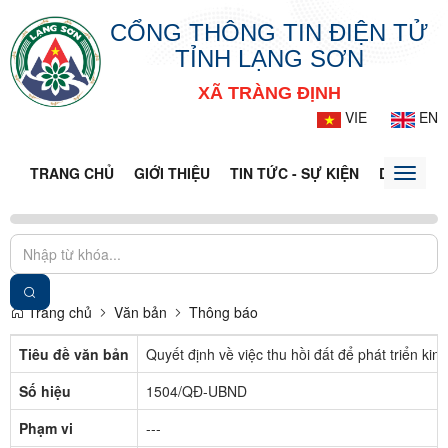
CỔNG THÔNG TIN ĐIỆN TỬ
TỈNH LẠNG SƠN
XÃ TRÀNG ĐỊNH
VIE
EN
TRANG CHỦ
GIỚI THIỆU
TIN TỨC - SỰ KIỆN
DỊCH VỤ 
Toggle
naviga
Trang chủ
Văn bản
Thông báo
Tiêu đề văn bản
Quyết định về việc thu hồi đất để phát triển ki
Số hiệu
1504/QĐ-UBND
Phạm vi
---