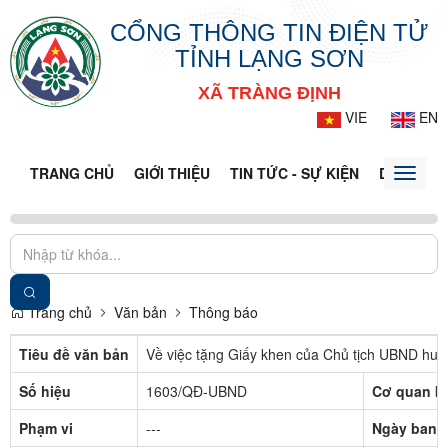
CỔNG THÔNG TIN ĐIỆN TỬ
TỈNH LẠNG SƠN
XÃ TRÀNG ĐỊNH
VIE
EN
TRANG CHỦ
GIỚI THIỆU
TIN TỨC - SỰ KIỆN
DỊCH VỤ 
Toggle
naviga
Trang chủ
Văn bản
Thông báo
Tiêu đề văn bản
Về việc tặng Giấy khen của Chủ tịch UBND huy
Số hiệu
1603/QĐ-UBND
Cơ quan b
Phạm vi
---
Ngày ban 