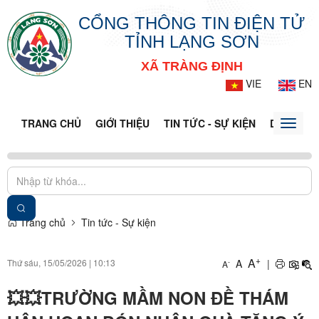
CỔNG THÔNG TIN ĐIỆN TỬ
TỈNH LẠNG SƠN
XÃ TRÀNG ĐỊNH
VIE
EN
TRANG CHỦ
GIỚI THIỆU
TIN TỨC - SỰ KIỆN
DỊCH VỤ 
Toggle
naviga
Trang chủ
Tin tức - Sự kiện
+
A
Thứ sáu, 15/05/2026
|
10:13
A
|
-
A
💥💥TRƯỜNG MẦM NON ĐỀ THÁM