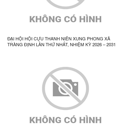
ĐẠI HỘI HỘI CỰU THANH NIÊN XUNG PHONG XÃ
TRÀNG ĐỊNH LẦN THỨ NHẤT, NHIỆM KỲ 2026 – 2031
THÀNH CÔNG TỐT ĐẸP