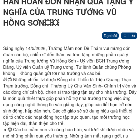
HÂN HOAN ĐÓN NHẬN QUÀ TẶNG Ý
NGHĨA CỦA TRUNG TƯỚNG VŨ
HỒNG SƠN💥💥
Đọc bài
Lưu
Sáng ngày 14/5/2026, Trường Mầm non Đề Thám vui mừng đón
đoàn cán bộ, chiến sĩ đến thăm và trao tặng những phần quà ý
nghĩa của Trung tướng Vũ Hồng Sơn - Uỷ viên BCH Trung ương
Đảng, Uỷ viên Quân uỷ Trung ương, Tư lệnh Quân chủng Phòng
không - Không quân gửi tới nhà trường và các bé.
🎁📺 Những chiếc tivi được Đồng chí Thiếu tá Triệu Quang Thạo -
Trạm trưởng, Đồng chí Thượng Uý Chu Văn Sinh- Chính trị viên và
các đồng chí cán bộ, chiến sĩ trao tặng tận tay cho nhà trường. Đây
là món quà thiết thực góp phần hỗ trợ nhà trường trong việc ứng
dụng công nghệ thông tin vào giảng dạy, giúp các tiết học trở nên
sinh động, hấp dẫn hơn. Các cô giáo sẽ sử dụng hiệu quả thiết bị
để tổ chức các hoạt động học tập trực quan, tạo môi trường học
tập hiện đại, thân thiện cho trẻ.
👧🧒 Các bé mầm non vô cùng háo hức, vui tươi khi được nhận và
mở những phần quà yêu thương. Những ánh mắt rạng ngời, nụ