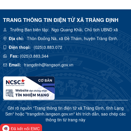
TRANG THÔNG TIN ĐIỆN TỬ XÃ TRÀNG ĐỊNH
Trưởng Ban biên tập:
Ngọ Quang Khải, Chủ tịch UBND xã
Địa chỉ:
Thôn Đoỏng Nà, xã Đề Thám, huyện Tràng Định.
Điện thoại:
(025)3.883.072
Fax:
(025)3.883.344
Email:
trangdinh@langson.gov.vn
Ghi rõ nguồn "Trang thông tin điện tử xã Tràng Định, tỉnh Lạng
Sơn" hoặc "trangdinh.langson.gov.vn" khi trích dẫn, sao chép các
thông tin từ trang này
Đã kết nối EMC