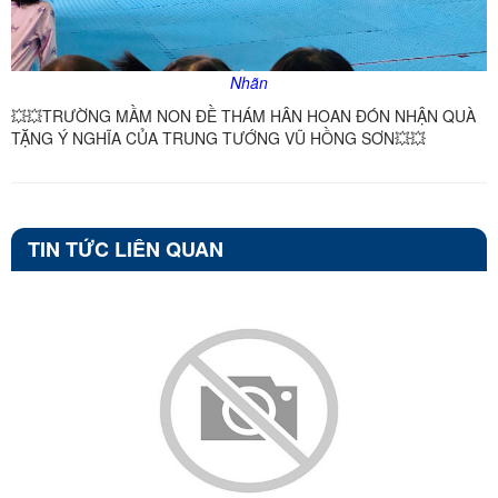
Nhãn
💥💥TRƯỜNG MẦM NON ĐỀ THÁM HÂN HOAN ĐÓN NHẬN QUÀ
TẶNG Ý NGHĨA CỦA TRUNG TƯỚNG VŨ HỒNG SƠN💥💥
TIN TỨC LIÊN QUAN