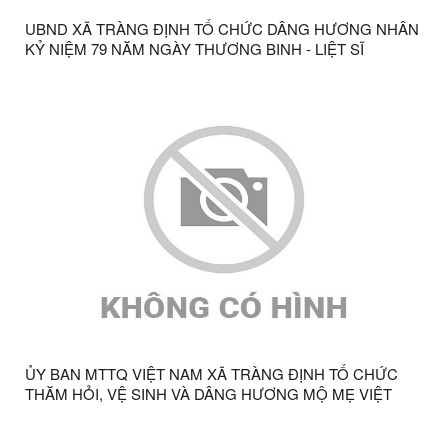
UBND XÃ TRÀNG ĐỊNH TỔ CHỨC DÂNG HƯƠNG NHÂN
KỶ NIỆM 79 NĂM NGÀY THƯƠNG BINH - LIỆT SĨ
(27/7/1947 - 27/7/2026)
ỦY BAN MTTQ VIỆT NAM XÃ TRÀNG ĐỊNH TỔ CHỨC
THĂM HỎI, VỆ SINH VÀ DÂNG HƯƠNG MỘ MẸ VIỆT
NAM ANH HÙNG NHÂN KỶ NIỆM 79 NĂM NGÀY
THƯƠNG BINH - LIỆT SĨ