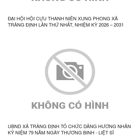
ĐẠI HỘI HỘI CỰU THANH NIÊN XUNG PHONG XÃ
TRÀNG ĐỊNH LẦN THỨ NHẤT, NHIỆM KỲ 2026 – 2031
THÀNH CÔNG TỐT ĐẸP
UBND XÃ TRÀNG ĐỊNH TỔ CHỨC DÂNG HƯƠNG NHÂN
KỶ NIỆM 79 NĂM NGÀY THƯƠNG BINH - LIỆT SĨ
(27/7/1947 - 27/7/2026)