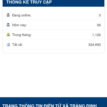
THỐNG KÊ TRUY CẬP
Đang online:
0
Hôm nay:
56
Trong tháng:
1.126
Tất cả:
324.693
TRANG THÔNG TIN ĐIỆN TỬ XÃ TRÀNG ĐỊNH