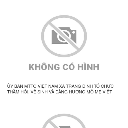
ỦY BAN MTTQ VIỆT NAM XÃ TRÀNG ĐỊNH TỔ CHỨC
THĂM HỎI, VỆ SINH VÀ DÂNG HƯƠNG MỘ MẸ VIỆT
NAM ANH HÙNG NHÂN KỶ NIỆM 79 NĂM NGÀY
THƯƠNG BINH - LIỆT SĨ