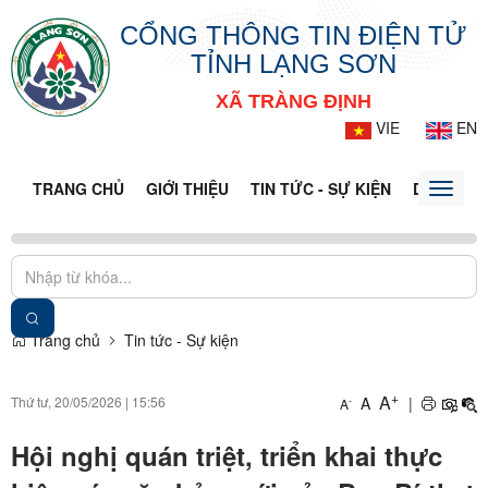
CỔNG THÔNG TIN ĐIỆN TỬ
TỈNH LẠNG SƠN
XÃ TRÀNG ĐỊNH
VIE
EN
TRANG CHỦ
GIỚI THIỆU
TIN TỨC - SỰ KIỆN
DỊCH VỤ 
Toggle
naviga
Trang chủ
Tin tức - Sự kiện
+
A
Thứ tư, 20/05/2026
|
15:56
A
|
-
A
Hội nghị quán triệt, triển khai thực