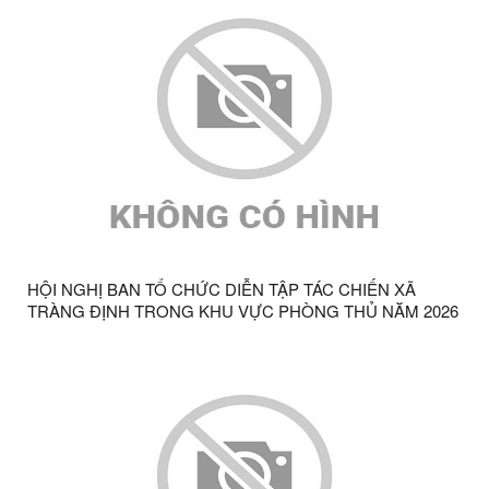
HỘI NGHỊ BAN TỔ CHỨC DIỄN TẬP TÁC CHIẾN XÃ
TRÀNG ĐỊNH TRONG KHU VỰC PHÒNG THỦ NĂM 2026