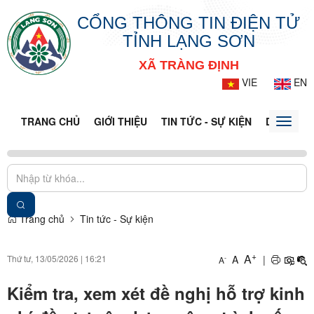
CỔNG THÔNG TIN ĐIỆN TỬ
TỈNH LẠNG SƠN
XÃ TRÀNG ĐỊNH
VIE
EN
TRANG CHỦ
GIỚI THIỆU
TIN TỨC - SỰ KIỆN
DỊCH VỤ 
Toggle
naviga
Trang chủ
Tin tức - Sự kiện
+
A
Thứ tư, 13/05/2026
|
16:21
A
|
-
A
Kiểm tra, xem xét đề nghị hỗ trợ kinh