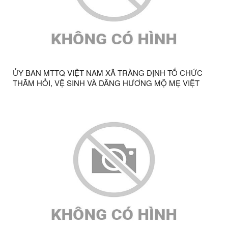
ỦY BAN MTTQ VIỆT NAM XÃ TRÀNG ĐỊNH TỔ CHỨC
THĂM HỎI, VỆ SINH VÀ DÂNG HƯƠNG MỘ MẸ VIỆT
NAM ANH HÙNG NHÂN KỶ NIỆM 79 NĂM NGÀY
THƯƠNG BINH - LIỆT SĨ