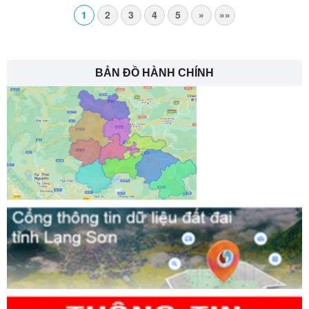
1
2
3
4
5
»
»»
BẢN ĐỒ HÀNH CHÍNH