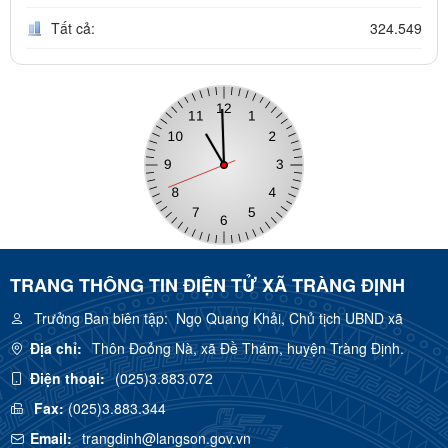
Tất cả:
324.549
TRANG THÔNG TIN ĐIỆN TỬ XÃ TRÀNG ĐỊNH
Trưởng Ban biên tập:
Ngọ Quang Khải, Chủ tịch UBND xã
Địa chỉ:
Thôn Đoỏng Nà, xã Đề Thám, huyện Tràng Định.
Điện thoại:
(025)3.883.072
Fax:
(025)3.883.344
Email:
trangdinh@langson.gov.vn