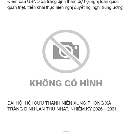
Điểm cầu UBND xã tràng định tham dự hội nghị toàn quốc
quán triệt, triển khai thực hiện nghị quyết hội nghị trung ương
3
ĐẠI HỘI HỘI CỰU THANH NIÊN XUNG PHONG XÃ
TRÀNG ĐỊNH LẦN THỨ NHẤT, NHIỆM KỲ 2026 – 2031
THÀNH CÔNG TỐT ĐẸP