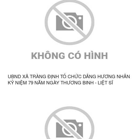
UBND XÃ TRÀNG ĐỊNH TỔ CHỨC DÂNG HƯƠNG NHÂN
KỶ NIỆM 79 NĂM NGÀY THƯƠNG BINH - LIỆT SĨ
(27/7/1947 - 27/7/2026)