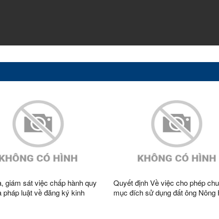
a, giám sát việc chấp hành quy
Quyết định Về việc cho phép ch
luật về đăng ký kinh
mục đích sử dụng đất ông Nông
Hợp tác xã năm 2026 trên địa
Quyết, trú tại thôn Đoàn Kết, xã 
Tràng Định
Định, tỉnh Lạng Sơn