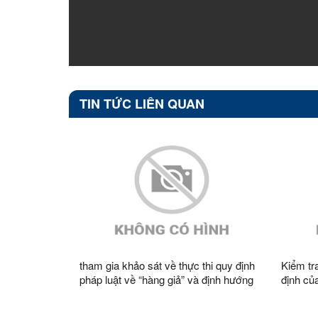
TIN TỨC LIÊN QUAN
tham gia khảo sát về thực thi quy định
Kiểm tr
pháp luật về “hàng giả” và định hướng
định của pháp 
hoàn thiện khái niệm “hàng giả” trong
doanh, 
Luật Thương mại
bàn xã 