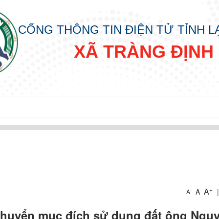
CỔNG THÔNG TIN ĐIỆN TỬ TỈNH 
XÃ TRÀNG ĐỊNH
+
A
A
|
-
A
 chuyển mục đích sử dụng đất ông Ngu