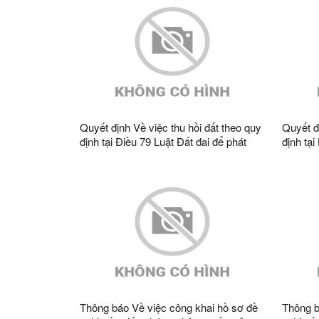
Quyết định Về việc thu hồi đất theo quy
Quyết đ
định tại Điều 79 Luật Đất đai để phát
định tại
triển kinh tế - xã hội vì lợi ích quốc gia,
triển kin
công cộng để thực hiên công trình Cấy
công cộ
TBA CQT giảm bán kính, giảm tổn thất
TBA CQT
điện năng khu vực huyện Văn Lãng,
điện nă
Tràng Định năm 2023 bà Tô Thị Thơm,
Tràng 
thôn Quyền A2, xã Tràng Định, tỉnh
Thoại, 
Lạng Sơn
tỉnh Lạ
Thông báo Về việc công khai hồ sơ đề
Thông b