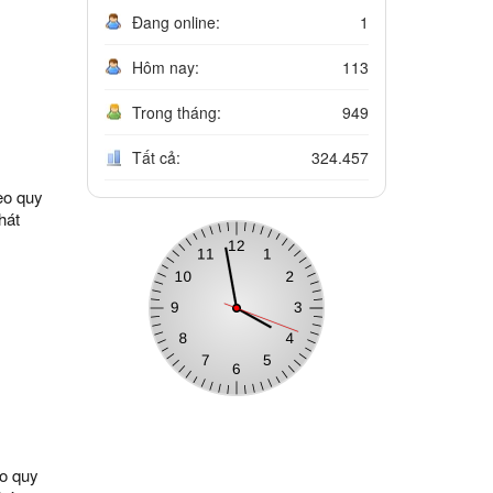
Đang online:
1
Hôm nay:
113
Trong tháng:
949
Tất cả:
324.457
eo quy
hát
c gia,
nh Cấy
n thất
ng,
Văn
ịnh,
eo quy