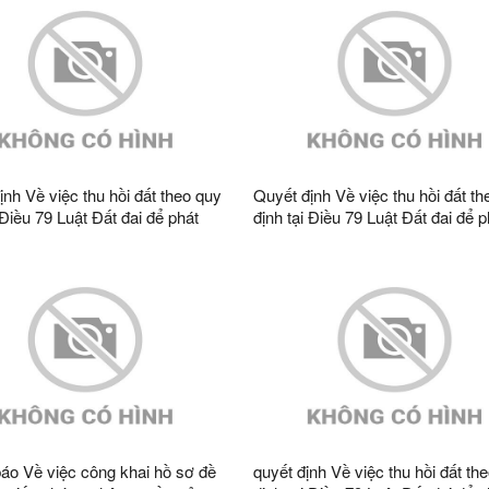
ịnh Về việc thu hồi đất theo quy
Quyết định Về việc thu hồi đất th
 Điều 79 Luật Đất đai để phát
định tại Điều 79 Luật Đất đai để p
h tế - xã hội vì lợi ích quốc gia,
triển kinh tế - xã hội vì lợi ích quố
ng để thực hiên công trình Cấy
công cộng để thực hiên công trì
 giảm bán kính, giảm tổn thất
TBA CQT giảm bán kính, giảm tổ
ng khu vực huyện Văn Lãng,
điện năng khu vực huyện Văn Lã
Định năm 2023 ông Đàm Văn
Tràng Định năm 2023 ông Đoàn 
thôn QUyền A2, xã Tràng Định,
Nghị, thôn QUyền A2, xã Tràng Đ
ng Sơn
tỉnh Lạng Sơn
áo Về việc công khai hồ sơ đề
quyết định Về việc thu hồi đất th