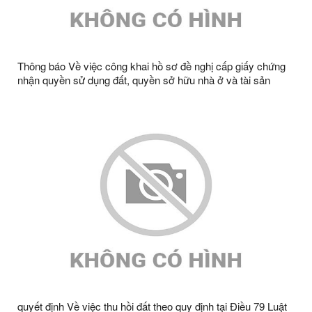
Thông báo Về việc công khai hồ sơ đề nghị cấp giấy chứng
nhận quyền sử dụng đất, quyền sở hữu nhà ở và tài sản
khác gắn liền với đất bà Chu Thị Bình, thường trú tại thôn
Quyền A1, xã Tràng Định, tỉnh Lạng Sơn
quyết định Về việc thu hồi đất theo quy định tại Điều 79 Luật