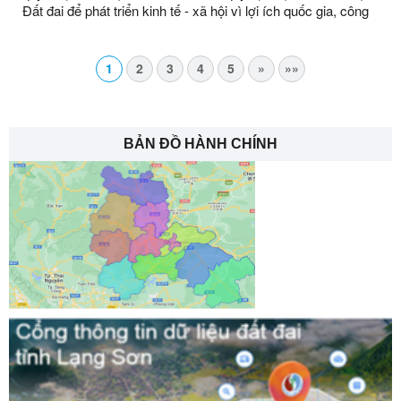
Đất đai để phát triển kinh tế - xã hội vì lợi ích quốc gia, công
cộng để thực hiên công trình Cấy TBA CQT lưới điện, giảm
tổn thất điện năng khu vực huyện Lộc Bình, Đình Lập, Tràng
Định năm 2022 ông Nông Văn Chấn, thôn Kéo Lày, xã Tràng
1
2
3
4
5
»
»»
Định, tỉnh Lạng Sơn
BẢN ĐỒ HÀNH CHÍNH