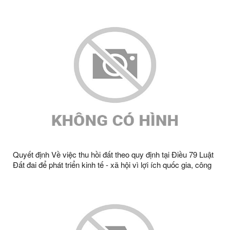
giảm tổn thất điện năng khu vực huyện Văn Lãng, Tràng Định
năm 2023 ông Đàm Văn Thoại, thôn QUyền A2, xã Tràng
Định, tỉnh Lạng Sơn
Quyết định Về việc thu hồi đất theo quy định tại Điều 79 Luật
Đất đai để phát triển kinh tế - xã hội vì lợi ích quốc gia, công
cộng để thực hiên công trình Cấy TBA CQT giảm bán kính,
giảm tổn thất điện năng khu vực huyện Văn Lãng, Tràng Định
năm 2023 ông Đoàn Văn Nghị, thôn QUyền A2, xã Tràng
Định, tỉnh Lạng Sơn