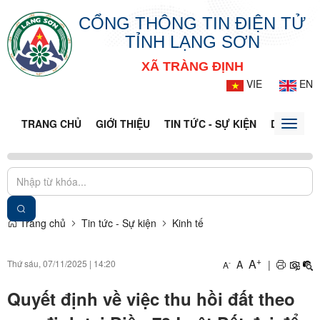
CỔNG THÔNG TIN ĐIỆN TỬ
TỈNH LẠNG SƠN
XÃ TRÀNG ĐỊNH
VIE
EN
TRANG CHỦ
GIỚI THIỆU
TIN TỨC - SỰ KIỆN
DỊCH VỤ 
Toggle
naviga
Trang chủ
Tin tức - Sự kiện
Kinh tế
+
A
Thứ sáu, 07/11/2025
|
14:20
A
|
-
A
Quyết định về việc thu hồi đất theo