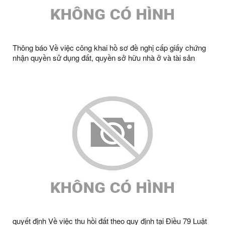
Thông báo Về việc công khai hồ sơ đề nghị cấp giấy chứng
nhận quyền sử dụng đất, quyền sở hữu nhà ở và tài sản
khác gắn liền với đất bà Chu Thị Bình, thường trú tại thôn
Quyền A1, xã Tràng Định, tỉnh Lạng Sơn
quyết định Về việc thu hồi đất theo quy định tại Điều 79 Luật