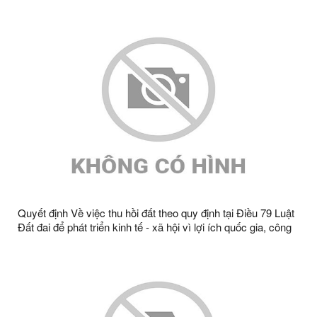
giảm tổn thất điện năng khu vực huyện Văn Lãng, Tràng Định
năm 2023 ông Đàm Văn Thoại, thôn QUyền A2, xã Tràng
Định, tỉnh Lạng Sơn
Quyết định Về việc thu hồi đất theo quy định tại Điều 79 Luật
Đất đai để phát triển kinh tế - xã hội vì lợi ích quốc gia, công
cộng để thực hiên công trình Cấy TBA CQT giảm bán kính,
giảm tổn thất điện năng khu vực huyện Văn Lãng, Tràng Định
năm 2023 ông Đoàn Văn Nghị, thôn QUyền A2, xã Tràng
Định, tỉnh Lạng Sơn