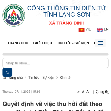
CỔNG THÔNG TIN ĐIỆN TỬ
TỈNH LẠNG SƠN
XÃ TRÀNG ĐỊNH
VIE
EN
TRANG CHỦ
GIỚI THIỆU
TIN TỨC - SỰ KIỆN
DỊCH VỤ 
Toggle
naviga
Trang chủ
Tin tức - Sự kiện
Kinh tế
+
A
Thứ sáu, 07/11/2025
|
15:16
A
|
-
A
Quyết định về việc thu hồi đất theo