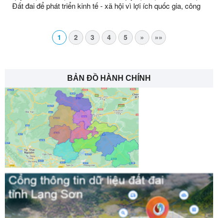
Đất đai để phát triển kinh tế - xã hội vì lợi ích quốc gia, công
cộng để thực hiên công trình Cấy TBA CQT lưới điện, giảm
tổn thất điện năng khu vực huyện Lộc Bình, Đình Lập, Tràng
Định năm 2022 ông Nông Văn Chấn, thôn Kéo Lày, xã Tràng
1
2
3
4
5
»
»»
Định, tỉnh Lạng Sơn
BẢN ĐỒ HÀNH CHÍNH