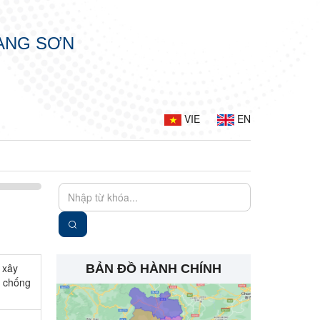
LẠNG SƠN
VIE
EN
 xây
BẢN ĐỒ HÀNH CHÍNH
n chống