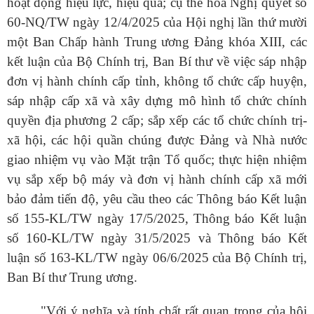
hoạt động hiệu lực, hiệu quả; cụ thể hóa Nghị quyết số
60-NQ/TW ngày 12/4/2025 của Hội nghị lần thứ mười
một Ban Chấp hành Trung ương Đảng khóa XIII, các
kết luận của Bộ Chính trị, Ban Bí thư về việc sáp nhập
đơn vị hành chính cấp tỉnh, không tổ chức cấp huyện,
sáp nhập cấp xã và xây dựng mô hình tổ chức chính
quyền địa phương 2 cấp; sắp xếp các tổ chức chính trị-
xã hội, các hội quần chúng được Đảng và Nhà nước
giao nhiệm vụ vào Mặt trận Tổ quốc; thực hiện
nhiệm
vụ sắp xếp bộ máy và đơn vị hành chính cấp xã mới
bảo đảm tiến độ, yêu cầu theo các Thông báo Kết luận
số 155-KL/TW ngày 17/5/2025, Thông báo Kết luận
số 160-KL/TW ngày 31/5/2025 và Thông báo Kết
luận số 163-KL/TW ngày 06/6/2025 của Bộ Chính trị,
Ban Bí thư Trung ương.
"Với ý nghĩa và tính chất rất quan trọng của hội