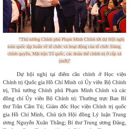
“
Thủ
tướng Chính phủ Phạm Minh Chính tới dự Hội nghị
toàn quốc tập huấn về tổ chức và hoạt động của tổ chức Đảng,
chính quyền, Mặt trận Tổ quốc, các đoàn thể chính trị ở cấp xã
(mới)
”
Dự hội nghị tại điểm cầu chính ở Học viện
Chính trị Quốc gia Hồ Chí Minh có Ủy viên Bộ Chính
trị, Thủ tướng Chính phủ Phạm Minh Chính và các
đồng chí Ủy viên Bộ Chính trị: Thường trực Ban Bí
thư Trần Cẩm Tú; Giám đốc Học viện Chính trị quốc
gia Hồ Chí Minh, Chủ tịch Hội đồng Lý luận Trung
ương Nguyễn Xuân Thắng; Bí thư Trung ương Đảng,