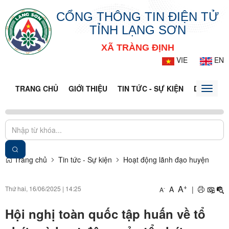
CỔNG THÔNG TIN ĐIỆN TỬ
TỈNH LẠNG SƠN
XÃ TRÀNG ĐỊNH
VIE
EN
TRANG CHỦ
GIỚI THIỆU
TIN TỨC - SỰ KIỆN
DỊCH VỤ 
Toggle
naviga
Trang chủ
Tin tức - Sự kiện
Hoạt động lãnh đạo huyện
+
A
Thứ hai, 16/06/2025
|
14:25
A
|
-
A
Hội nghị toàn quốc tập huấn về tổ