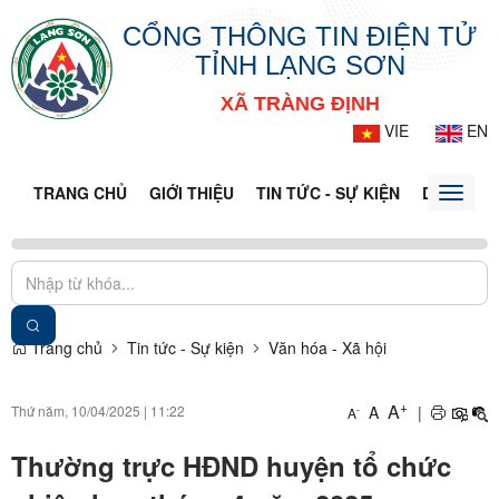
CỔNG THÔNG TIN ĐIỆN TỬ
TỈNH LẠNG SƠN
XÃ TRÀNG ĐỊNH
VIE
EN
TRANG CHỦ
GIỚI THIỆU
TIN TỨC - SỰ KIỆN
DỊCH VỤ 
Toggle
naviga
Trang chủ
Tin tức - Sự kiện
Văn hóa - Xã hội
+
A
Thứ năm, 10/04/2025
|
11:22
A
|
-
A
Thường trực HĐND huyện tổ chức