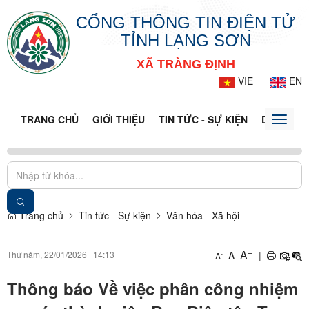
CỔNG THÔNG TIN ĐIỆN TỬ
TỈNH LẠNG SƠN
XÃ TRÀNG ĐỊNH
VIE
EN
TRANG CHỦ
GIỚI THIỆU
TIN TỨC - SỰ KIỆN
DỊCH VỤ 
Toggle
naviga
Trang chủ
Tin tức - Sự kiện
Văn hóa - Xã hội
+
A
Thứ năm, 22/01/2026
|
14:13
A
|
-
A
Thông báo Về việc phân công nhiệm