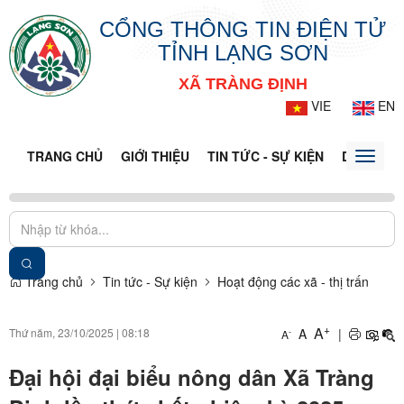
CỔNG THÔNG TIN ĐIỆN TỬ
TỈNH LẠNG SƠN
XÃ TRÀNG ĐỊNH
VIE
EN
TRANG CHỦ
GIỚI THIỆU
TIN TỨC - SỰ KIỆN
DỊCH VỤ 
Toggle
naviga
Trang chủ
Tin tức - Sự kiện
Hoạt động các xã - thị trấn
+
A
Thứ năm, 23/10/2025
|
08:18
A
|
-
A
Đại hội đại biểu nông dân Xã Tràng