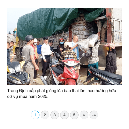
Tràng Định cấp phát giống lúa bao thai lùn theo hướng hữu
cơ vụ mùa năm 2025.
1
2
3
4
5
»
»»