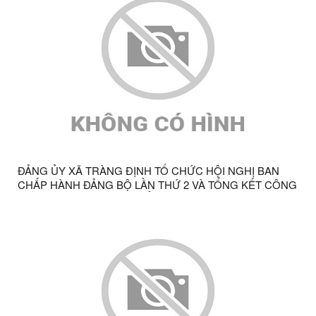
ĐẢNG ỦY XÃ TRÀNG ĐỊNH TỔ CHỨC HỘI NGHỊ BAN
CHẤP HÀNH ĐẢNG BỘ LẦN THỨ 2 VÀ TỔNG KẾT CÔNG
TÁC ĐẢNG NĂM 2025, TRIỂN KHAI NHIỆM VỤ NĂM 2026