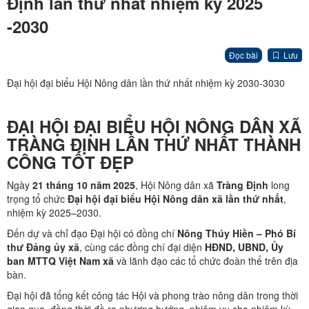
Định lần thứ nhất nhiệm kỳ 2025
-2030
Đọc bài
Lưu
Đại hội đại biểu Hội Nông dân lần thứ nhất nhiệm kỳ 2030-3030
ĐẠI HỘI ĐẠI BIỂU HỘI NÔNG DÂN XÃ
TRÀNG ĐỊNH LẦN THỨ NHẤT THÀNH
CÔNG TỐT ĐẸP
Ngày
21 tháng 10 năm 2025
, Hội Nông dân xã
Tràng Định
long
trọng tổ chức
Đại hội đại biểu Hội Nông dân xã lần thứ nhất
,
nhiệm kỳ 2025–2030.
Đến dự và chỉ đạo Đại hội có đồng chí
Nông Thúy Hiền – Phó Bí
thư Đảng ủy xã
, cùng các đồng chí đại diện
HĐND, UBND, Ủy
ban MTTQ Việt Nam xã
và lãnh đạo các tổ chức đoàn thể trên địa
bàn.
Đại hội đã tổng kết công tác Hội và phong trào nông dân trong thời