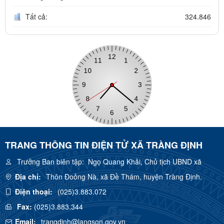
Tất cả:
324.846
TRANG THÔNG TIN ĐIỆN TỬ XÃ TRÀNG ĐỊNH
Trưởng Ban biên tập:
Ngọ Quang Khải, Chủ tịch UBND xã
Địa chỉ:
Thôn Đoỏng Nà, xã Đề Thám, huyện Tràng Định.
Điện thoại:
(025)3.883.072
Fax:
(025)3.883.344
Email:
trangdinh@langson.gov.vn