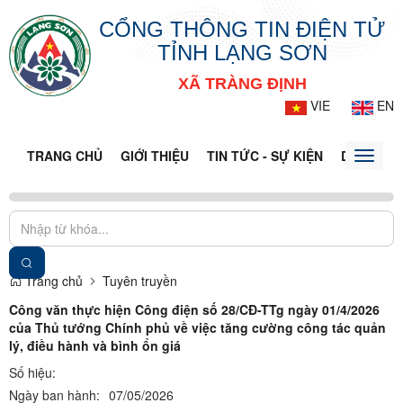
CỔNG THÔNG TIN ĐIỆN TỬ
TỈNH LẠNG SƠN
XÃ TRÀNG ĐỊNH
VIE
EN
TRANG CHỦ
GIỚI THIỆU
TIN TỨC - SỰ KIỆN
DỊCH VỤ 
Toggle
naviga
Trang chủ
Tuyên truyền
Công văn thực hiện Công điện số 28/CĐ-TTg ngày 01/4/2026
của Thủ tướng Chính phủ về việc tăng cường công tác quản
lý, điều hành và bình ổn giá
Số hiệu:
Ngày ban hành:
07/05/2026