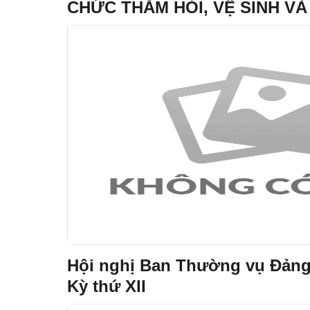
CHỨC THĂM HỎI, VỆ SINH V
MỘ MẸ VIỆT NAM ANH HÙNG 
NĂM NGÀY THƯƠNG BINH - LI
Hội nghị Ban Thường vụ Đảng
Kỳ thứ XII