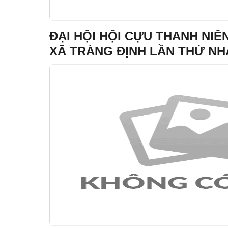
ĐẠI HỘI HỘI CỰU THANH NI
XÃ TRÀNG ĐỊNH LẦN THỨ NHẤ
– 2031 THÀNH CÔNG TỐT ĐẸ