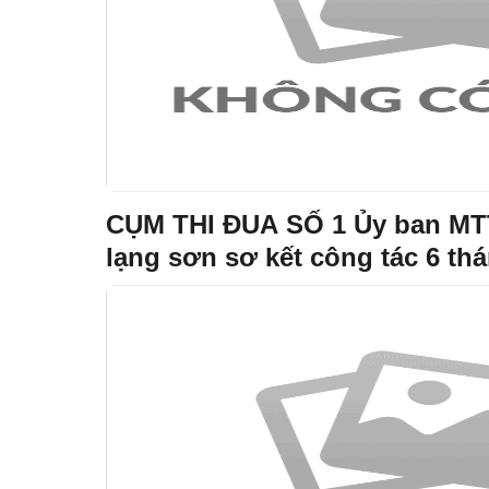
CỤM THI ĐUA SỐ 1 Ủy ban MTT
lạng sơn sơ kết công tác 6 th
tại xã tràng định