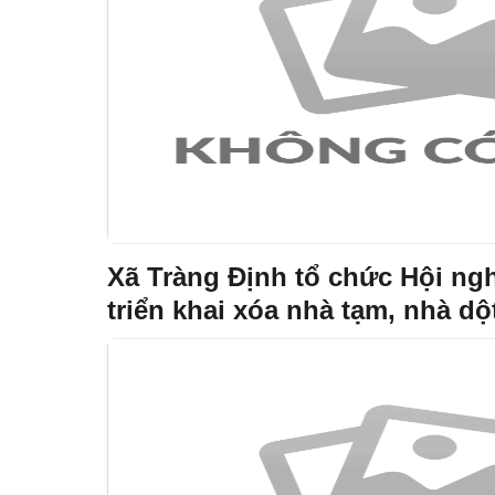
Xã Tràng Định tổ chức Hội ng
triển khai xóa nhà tạm, nhà dột
nhà ở xã hội