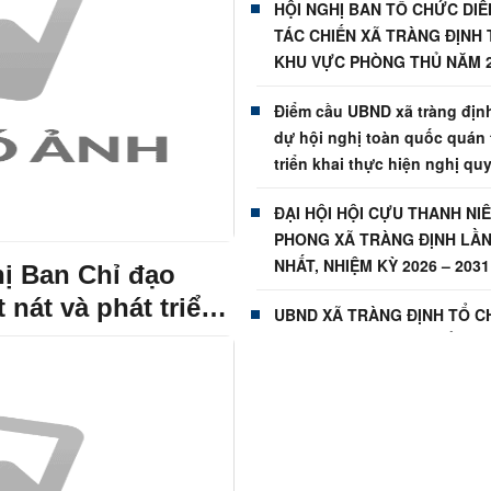
HỘI NGHỊ BAN TỔ CHỨC DIỄ
TÁC CHIẾN XÃ TRÀNG ĐỊNH
KHU VỰC PHÒNG THỦ NĂM 
Điểm cầu UBND xã tràng địn
dự hội nghị toàn quốc quán t
triển khai thực hiện nghị quy
nghị trung ương 3
ĐẠI HỘI HỘI CỰU THANH NI
PHONG XÃ TRÀNG ĐỊNH LẦ
NHẤT, NHIỆM KỲ 2026 – 203
hị Ban Chỉ đạo
CÔNG TỐT ĐẸP
 nát và phát triển
UBND XÃ TRÀNG ĐỊNH TỔ 
DÂNG HƯƠNG NHÂN KỶ NIỆ
NĂM NGÀY THƯƠNG BINH - L
(27/7/1947 - 27/7/2026)
ỦY BAN MTTQ VIỆT NAM XÃ
ĐỊNH TỔ CHỨC THĂM HỎI, V
VÀ DÂNG HƯƠNG MỘ MẸ VI