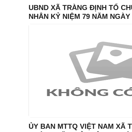
UBND XÃ TRÀNG ĐỊNH TỔ C
NHÂN KỶ NIỆM 79 NĂM NGÀY
LIỆT SĨ (27/7/1947 - 27/7/2026)
ỦY BAN MTTQ VIỆT NAM XÃ 