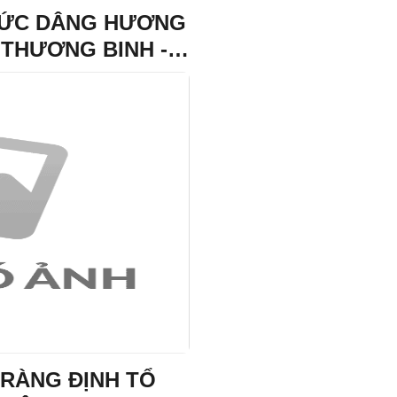
HỨC DÂNG HƯƠNG
 THƯƠNG BINH -
TRÀNG ĐỊNH TỔ