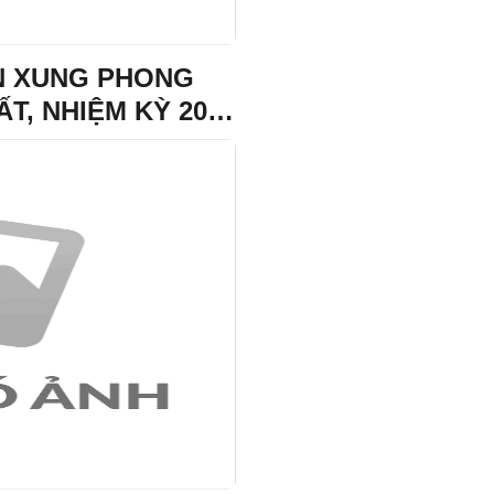
ÊN XUNG PHONG
T, NHIỆM KỲ 2026
P