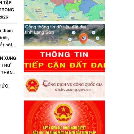
N TẬP
 TRONG
2026
h tham
riệt,
ết hội
ÊN XUNG
N THỨ
1 THÀNH
CHỨC
M 79
IỆT SĨ
 TRÀNG
Ệ SINH
ỆT NAM