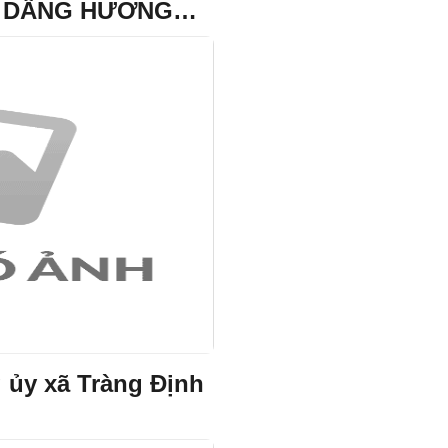
À DÂNG HƯƠNG
NHÂN KỶ NIỆM 79
ỆT SĨ
 ủy xã Tràng Định