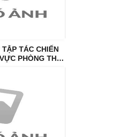
Lãnh đạo xã Tràng Định thăm
tặng quà các gia đình thươn
nhân dịp 27/7
Hội nghị sơ kết công tác Mặt
các tổ chức chính trị - xã hộ
 TẬP TÁC CHIẾN
đầu năm, triển khai phương
nhiệm vụ 6 tháng cuối năm 
 VỰC PHÒNG THỦ