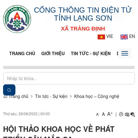
CỔNG THÔNG TIN ĐIỆN TỬ
TỈNH LẠNG SƠN
XÃ TRÀNG ĐỊNH
VIE
EN
TRANG CHỦ
GIỚI THIỆU
TIN TỨC - SỰ KIỆN
DỊCH VỤ 
Toggle
naviga
Trang chủ
Tin tức - Sự kiện
Khoa học – Công nghệ
+
A
Thứ sáu, 26/08/2022
|
00:00
A
|
-
A
HỘI THẢO KHOA HỌC VỀ PHÁT